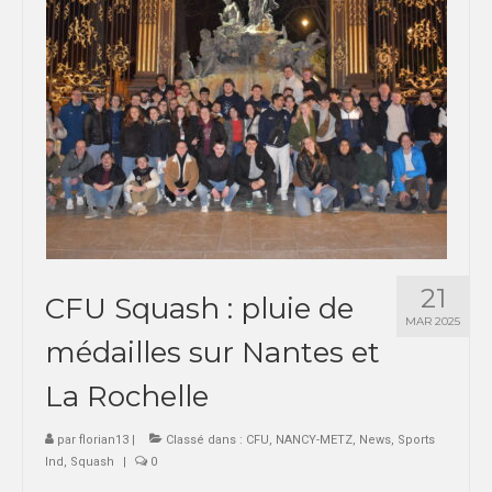
SPORTS CO
NANCY-METZ
REIMS
STRASBOURG
SPORTS IND
NANCY-METZ
21
CFU Squash : pluie de
REIMS
MAR 2025
médailles sur Nantes et
STRASBOURG
La Rochelle
FORMATION
NANCY-METZ
par
florian13
|
Classé dans :
CFU
,
NANCY-METZ
,
News
,
Sports
Ind
,
Squash
|
0
REIMS