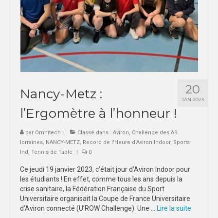
20
Nancy-Metz :
JAN 2023
l’Ergomètre à l’honneur !
par
Omnitech
|
Classé dans :
Aviron
,
Challenge des AS
lorraines
,
NANCY-METZ
,
Record de l'Heure d'Aviron Indoor
,
Sports
Ind
,
Tennis de Table
|
0
Ce jeudi 19 janvier 2023, c’était jour d’Aviron Indoor pour
les étudiants ! En effet, comme tous les ans depuis la
crise sanitaire, la Fédération Française du Sport
Universitaire organisait la Coupe de France Universitaire
d’Aviron connecté (U’ROW Challenge). Une …
Lire la suite­­