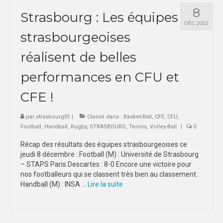
8
Strasbourg : Les équipes
DÉC 2022
strasbourgeoises
réalisent de belles
performances en CFU et
CFE !
par
strasbourg01
|
Classé dans :
Basket-Ball
,
CFE
,
CFU
,
Football
,
Handball
,
Rugby
,
STRASBOURG
,
Tennis
,
Volley-Ball
|
0
Récap des résultats des équipes strasbourgeoises ce
jeudi 8 décembre : Football (M) : Université de Strasbourg
– STAPS Paris Descartes : 8-0 Encore une victoire pour
nos footballeurs qui se classent très bien au classement.
Handball (M) : INSA …
Lire la suite­­