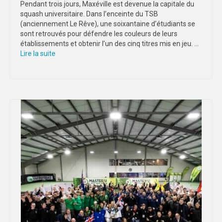
Pendant trois jours, Maxéville est devenue la capitale du
squash universitaire. Dans l’enceinte du TSB
STRASBOURG
(anciennement Le Rêve), une soixantaine d’étudiants se
sont retrouvés pour défendre les couleurs de leurs
COMMUNICATION
établissements et obtenir l’un des cinq titres mis en jeu. …
Lire la suite­­
PHOTOTHÈQUE
NANCY-METZ
REIMS
STRASBOURG
VIDÉOTHÈQUE
LOGOTHÈQUE
AFFICHES
PALMARÈS
PARTENAIRES