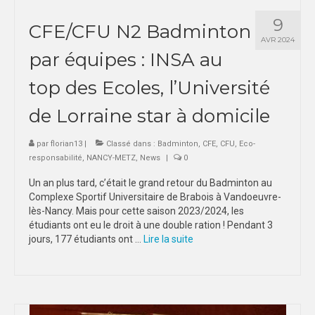
9
CFE/CFU N2 Badminton
AVR 2024
par équipes : INSA au
top des Ecoles, l’Université
de Lorraine star à domicile
par
florian13
|
Classé dans :
Badminton
,
CFE
,
CFU
,
Eco-
responsabilité
,
NANCY-METZ
,
News
|
0
Un an plus tard, c’était le grand retour du Badminton au
Complexe Sportif Universitaire de Brabois à Vandoeuvre-
lès-Nancy. Mais pour cette saison 2023/2024, les
étudiants ont eu le droit à une double ration ! Pendant 3
jours, 177 étudiants ont …
Lire la suite­­