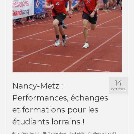
14
Nancy-Metz :
OCT 2022
Performances, échanges
et formations pour les
étudiants lorrains !
par
Omnitech
|
Classé dans :
Basket-Ball
,
Challenge des AS