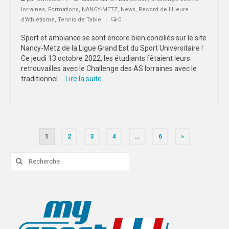
lorraines
,
Formations
,
NANCY-METZ
,
News
,
Record de l'Heure
d'Athlétisme
,
Tennis de Table
|
0
Sport et ambiance se sont encore bien conciliés sur le site
Nancy-Metz de la Ligue Grand Est du Sport Universitaire !
Ce jeudi 13 octobre 2022, les étudiants fêtaient leurs
retrouvailles avec le Challenge des AS lorraines avec le
traditionnel …
Lire la suite­­
Pagination
1
2
3
4
…
6
»
des
Rechercher
:
publications