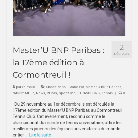
2
Master’U BNP Paribas :
DÉC 2024
la 17ème édition à
Cormontreuil !
par
reims01
|
Classé dans :
Grand-Est
,
Master'U BNP Paribas
,
NANCY-METZ
,
News
,
REIMS
,
Sports Ind
,
STRASBOURG
,
Tennis
|
0
Du 29 novembre au 1er décembre, s’est déroulée la
17ème édition du Master’U BNP Paribas au Cormontreuil
Tennis Club. Cet événement, reconnu comme le
championnat du monde de tennis universitaire, attire les
meilleures joueurs des équipes universitaires du monde
entier. …
Lire la suite­­