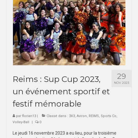
29
Reims : Sup Cup 2023,
NOV 2023
un événement sportif et
festif mémorable
par
florian13
|
Classé dans :
3X3
,
Aviron
,
REIMS
,
Sports Co
,
Volley-Ball
|
0
Le jeudi 16 novembre 2023 a eu lieu, pour la troisième