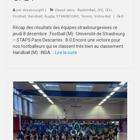
par
strasbourg01
STRASBOURG
|
Classé dans :
Basket-Ball
,
CFE
,
CFU
,
Football
,
Handball
,
Rugby
,
STRASBOURG
,
Tennis
,
Volley-Ball
|
0
COMMUNICATION
Récap des résultats des équipes strasbourgeoises ce
jeudi 8 décembre : Football (M) : Université de Strasbourg
PHOTOTHÈQUE
– STAPS Paris Descartes : 8-0 Encore une victoire pour
nos footballeurs qui se classent très bien au classement.
NANCY-METZ
Handball (M) : INSA …
Lire la suite­­
REIMS
STRASBOURG
VIDÉOTHÈQUE
LOGOTHÈQUE
AFFICHES
PALMARÈS
PARTENAIRES