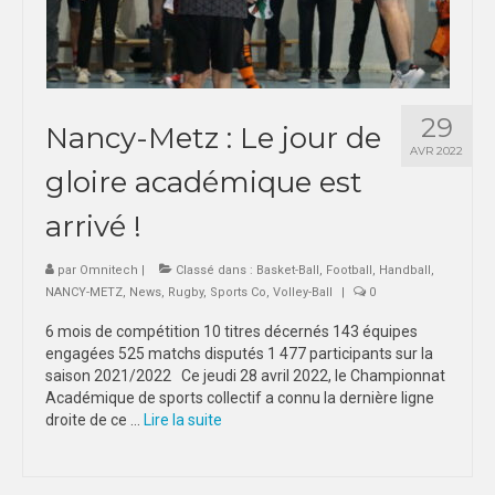
29
Nancy-Metz : Le jour de
AVR 2022
gloire académique est
arrivé !
par
Omnitech
|
Classé dans :
Basket-Ball
,
Football
,
Handball
,
NANCY-METZ
,
News
,
Rugby
,
Sports Co
,
Volley-Ball
|
0
6 mois de compétition 10 titres décernés 143 équipes
engagées 525 matchs disputés 1 477 participants sur la
saison 2021/2022 Ce jeudi 28 avril 2022, le Championnat
Académique de sports collectif a connu la dernière ligne
droite de ce …
Lire la suite­­