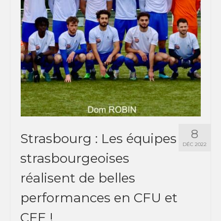
SPORTS CO
NANCY-METZ
REIMS
STRASBOURG
SPORTS IND
NANCY-METZ
8
Strasbourg : Les équipes
REIMS
DÉC 2022
strasbourgeoises
STRASBOURG
réalisent de belles
FORMATION
performances en CFU et
NANCY-METZ
CFE !
REIMS