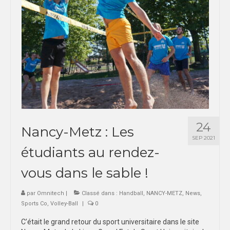
24
Nancy-Metz : Les
SEP 2021
étudiants au rendez-
vous dans le sable !
par
Omnitech
|
Classé dans :
Handball
,
NANCY-METZ
,
News
,
Sports Co
,
Volley-Ball
|
0
C’était le grand retour du sport universitaire dans le site