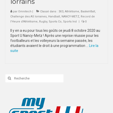
lorrains
par
Omnitech
|
Classé dans :
3X3
,
Athlétisme
,
Basket-Ball
,
Challenge des AS lorraines
,
Handball
,
NANCY-METZ
,
Record de
l'Heure d'Athlétisme
,
Rugby
,
Sports Co
,
Sports Ind
|
0
Il y en a eu pour tous les goûts ce jeudi 8 octobre 2020 au
Sport U Nancy-Metz ! Après une reprise réussie pour les
footballeurs et les volleyeurs la semaine passée, les
étudiants avaient le droit à une programmation …
Lire la
suite­­
Rechercher
: