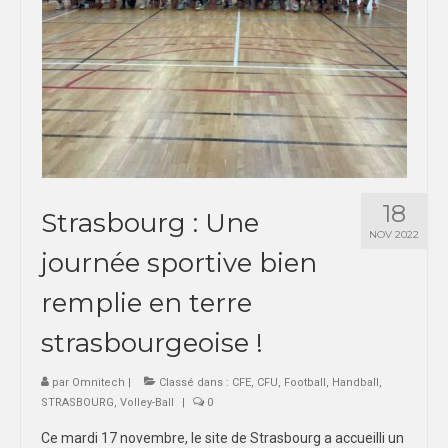
18
Strasbourg : Une
NOV 2022
journée sportive bien
remplie en terre
strasbourgeoise !
par
Omnitech
|
Classé dans :
CFE
,
CFU
,
Football
,
Handball
,
STRASBOURG
,
Volley-Ball
|
0
Ce mardi 17 novembre, le site de Strasbourg a accueilli un