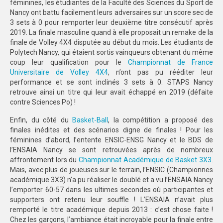
féminines, les étudiantes de la Faculté des Sciences du Sport de
Nancy ont battu facilement leurs adversaires sur un score sec de
3 sets à 0 pour remporter leur deuxième titre consécutif après
2019. La finale masculine quand à elle proposait un remake de la
finale de Volley 4X4 disputée au début du mois. Les étudiants de
Polytech Nancy, qui étaient sortis vainqueurs obtenant du même
coup leur qualification pour le
Championnat de France
Universitaire de Volley 4X4
, n’ont pas pu rééditer leur
performance et se sont inclinés 3 sets à 0. STAPS Nancy
retrouve ainsi un titre qui leur avait échappé en 2019 (défaite
contre Sciences Po) !
Enfin, du côté du
Basket-Ball
, la compétition a proposé des
finales inédites et des scénarios digne de finales ! Pour les
féminines d’abord, l’entente ENSIC-ENSG Nancy et le BDS de
l’ENSAIA Nancy se sont retrouvées après de nombreux
affrontement lors du
Championnat Académique de Basket 3X3
.
Mais, avec plus de joueuses sur le terrain, l’ENSIC (Championnes
académique 3X3) n’a pu réaliser le doublé et a vu l’ENSAIA Nancy
l’emporter 60-57 dans les ultimes secondes où participantes et
supporters ont retenu leur souffle ! L’ENSAIA n’avait plus
remporté le titre académique depuis 2013 : c’est chose faite !
Chez les garçons, l’ambiance était incroyable pour la finale entre