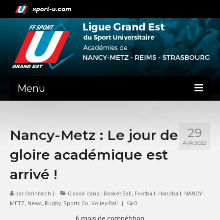
Menu
NEWS
29
Nancy-Metz : Le jour de
PRÉSENTATION
AVR 2022
gloire académique est
ADMINISTRATIF
arrivé !
NANCY-METZ
par
Omnitech
|
Classé dans :
Basket-Ball
,
Football
,
Handball
,
NANCY-
REIMS
METZ
,
News
,
Rugby
,
Sports Co
,
Volley-Ball
|
0
STRASBOURG
6 mois de compétition