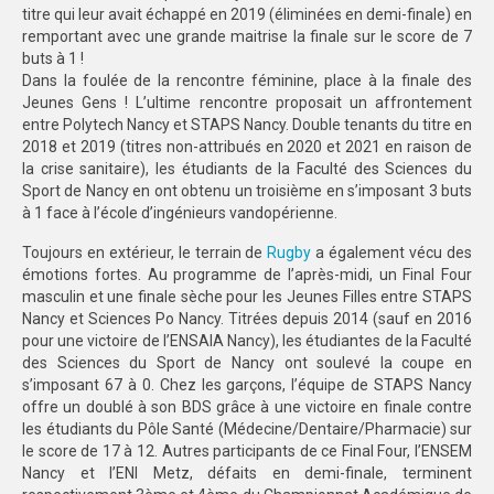
titre qui leur avait échappé en 2019 (éliminées en demi-finale) en
remportant avec une grande maitrise la finale sur le score de 7
STRASBOURG
buts à 1 !
Dans la foulée de la rencontre féminine, place à la finale des
COMMUNICATION
Jeunes Gens ! L’ultime rencontre proposait un affrontement
entre Polytech Nancy et STAPS Nancy. Double tenants du titre en
PHOTOTHÈQUE
2018 et 2019 (titres non-attribués en 2020 et 2021 en raison de
la crise sanitaire), les étudiants de la Faculté des Sciences du
NANCY-METZ
Sport de Nancy en ont obtenu un troisième en s’imposant 3 buts
à 1 face à l’école d’ingénieurs vandopérienne.
REIMS
Toujours en extérieur, le terrain de
Rugby
a également vécu des
STRASBOURG
émotions fortes. Au programme de l’après-midi, un Final Four
masculin et une finale sèche pour les Jeunes Filles entre STAPS
VIDÉOTHÈQUE
Nancy et Sciences Po Nancy. Titrées depuis 2014 (sauf en 2016
pour une victoire de l’ENSAIA Nancy), les étudiantes de la Faculté
LOGOTHÈQUE
des Sciences du Sport de Nancy ont soulevé la coupe en
s’imposant 67 à 0. Chez les garçons, l’équipe de STAPS Nancy
AFFICHES
offre un doublé à son BDS grâce à une victoire en finale contre
les étudiants du Pôle Santé (Médecine/Dentaire/Pharmacie) sur
PALMARÈS
le score de 17 à 12. Autres participants de ce Final Four, l’ENSEM
Nancy et l’ENI Metz, défaits en demi-finale, terminent
PARTENAIRES