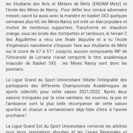
les étudiants des Arts et Métiers de Metz (ENSAM Metz) et
l’école des Mines de Nancy… Pour défier leur coriace adversaire
messin, sacré lui aussi avec la manière en basket 3X3 quelques
semaines plus tôt, les Mines Nancy ont créé un élan populaire et
motivé de nombreux supporters. Transformé en chaudron
orange, sous les bruits des trompettes et tambours, le terrain C
des Aiguillettes a vécu une finale disputée et a vu l’école
d’ingénieurs nancéienne s’imposer face aux étudiants de Metz
sur le score de 67 à 57 ! Jusqu’ici, aucune composante INP de
l’Université de Lorraine n’avait remporté le titre académique
masculin de Basket 5X5 : les Mines Nancy sont donc les
pionniers.
La Ligue Grand du Sport Universitaire félicite l’intégralité des
participants des différents Championnats Académiques de
sports collectifs pour cette saison 2021/2022. Après deux
saisons tronquées par la crise sanitaire, les sourires, la joie et
l’ambiance sont la plus belle récompense de cette saison
sportive et chacun a certainement déjà hâte d’être à l’année
prochaine !
La Ligue Grand Est du Sport Universitaire remercie les arbitres
pour leurs prestations abouties et les Ligues Régionales et