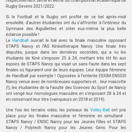
respectivement 3ème et 4ème du Championnat Académique de
Rugby Sevens 2021/2022.
Si le Football et le Rugby ont profité de ce bel après-midi
ensoleillé, d’autres étudiantes ont du s’affronter à l’intérieur du
Gymnase des Aiguillettes et créer eux-même la plus belle
éclaircie possible !
Le
Handball
ouvrait le bal avec la finale masculine opposant
STAPS Nancy et l’AS Kinésithérapie Nancy. Une finale très
disputée, jusque dans les dernières secondes, qui a vu les
étudiants de Kiné s’imposer 25 à 24, mettant très tôt fin aux
espoirs de STAPS Nancy qui visait un sans-faute dans les sept
finales où figuraient une de leurs équipes. Leur équipe féminine
de Handball par exemple ! Opposées à l’entente EEIGM-ENSGSI
Nancy venue avec de nombreuses supporters et… leur mascotte
(!), les étudiantes de la Faculté des Sciences du Sport de Nancy
ont vengé leur homologues masculins en s’imposant 28 à 24 et
en conservant leur titre (vainqueurs en 2018 et 2019).
Une fois les terrains vides, les poteaux de
Volley-Ball
ont pris
place pour les finales masculine et féminine en simultané :
STAPS Nancy / ENSIC Nancy pour les Jeunes Filles et STAPS
Nancy / Polytech Nancy pour les Jeunes Gens. Pour les