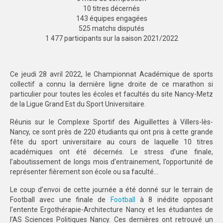
10 titres décernés
SPORTS CO
143 équipes engagées
525 matchs disputés
NANCY-METZ
1 477 participants sur la saison 2021/2022
REIMS
Ce jeudi 28 avril 2022, le Championnat Académique de sports
STRASBOURG
collectif a connu la dernière ligne droite de ce marathon si
particulier pour toutes les écoles et facultés du site Nancy-Metz
SPORTS IND
de la Ligue Grand Est du Sport Universitaire.
NANCY-METZ
Réunis sur le Complexe Sportif des Aiguillettes à Villers-lès-
Nancy, ce sont près de 220 étudiants qui ont pris à cette grande
REIMS
fête du sport universitaire au cours de laquelle 10 titres
académiques ont été décernés. Le stress d’une finale,
STRASBOURG
l’aboutissement de longs mois d’entrainement, l’opportunité de
représenter fièrement son école ou sa faculté…
FORMATION
Le coup d’envoi de cette journée a été donné sur le terrain de
NANCY-METZ
Football avec une finale de
Football
à 8 inédite opposant
l’entente Ergothérapie-Architecture Nancy et les étudiantes de
l’AS Sciences Politiques Nancy. Ces dernières ont retrouvé un
REIMS