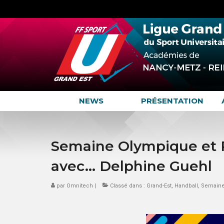
NEWS
PRÉSENTATION
Semaine Olympique et 
avec… Delphine Guehl
par
Omnitech
|
Classé dans :
Grand-Est
,
Handball
,
Semaine