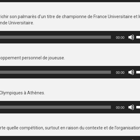
fl
h
richir son palmarès d’un titre de championne de France Universitaire et lu
p
nde Universitaire.
a
o
Ut
d
00:00
le
le
fl
v
h
veloppement personnel de joueuse.
p
a
Ut
o
00:00
le
d
fl
le
h
v
x Olympiques à Athènes.
p
a
Ut
o
00:00
le
d
fl
le
h
v
quelle compétition, surtout en raison du contexte et de l’organisation
p
a
Ut