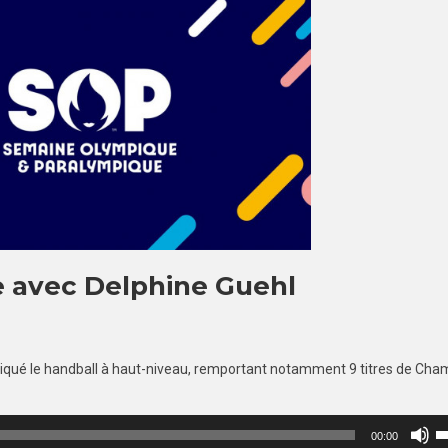
 avec Delphine Guehl
atiqué le handball à haut-niveau, remportant notamment 9 titres de Ch
Ut
00:00
le