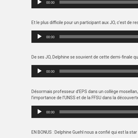
00:00
audio
Et le plus difficile pour un participant aux JO, c’est de 
Lecteur
00:00
audio
De ses JO, Delphine se souvient de cette demi-finale q
Lecteur
00:00
audio
Désormais professeur d’EPS dans un collège mosellan, 
l’importance de l’UNSS et de la FFSU dans la découverte
Lecteur
00:00
audio
EN BONUS : Delphine Guehl nous a confié qui est la star