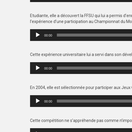
Etudiante, elle a découvert la FFSU qui lui a permis d’en
l’expérience d’une participation au Championnat du Mo
Lecteur
00:00
audio
Cette expérience universitaire lui a servi dans son dé
Lecteur
00:00
audio
En 2004, elle est sélectionnée pour participer aux Jeu
Lecteur
00:00
audio
Cette compétition ne s’appréhende pas comme n’importe 
Lecteur