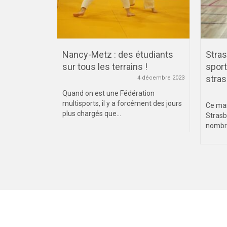
ée
Nancy-Metz : des étudiants
Stras
remiers
sur tous les terrains !
sport
stras
4 décembre 2023
15 octobre 2021
Quand on est une Fédération
multisports, il y a forcément des jours
 le
Ce mar
plus chargés que...
e de Cross-
Strasb
tz de la
nombre