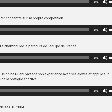
o
00:00
le
d
fl
le
h
v
rester concentré sur sa propre compétition.
p
a
Ut
o
00:00
le
d
fl
le
h
v
ui a chamboulée le parcours de l’équipe de France.
p
a
Ut
o
00:00
le
d
fl
le
h
v
Delphine Guehl partage son expérience avec ses élèves et appuie sur
p
 de la pratique sportive.
a
o
Ut
d
00:00
le
le
fl
v
h
 de ses JO 2004.
p