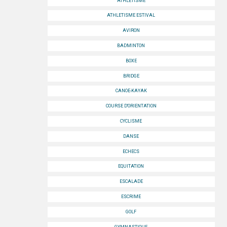
ATHLETISME
SPORTS CO
ATHLETISME ESTIVAL
AVIRON
NANCY-METZ
BADMINTON
REIMS
BOXE
BRIDGE
STRASBOURG
CANOE-KAYAK
SPORTS IND
COURSE D'ORIENTATION
NANCY-METZ
CYCLISME
DANSE
REIMS
ECHECS
STRASBOURG
EQUITATION
FORMATION
ESCALADE
ESCRIME
NANCY-METZ
GOLF
REIMS
GYMNASTIQUE