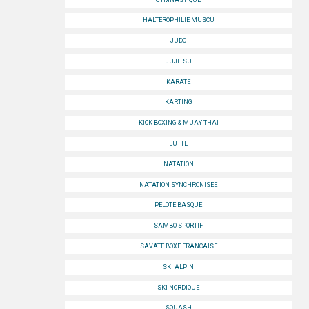
HALTEROPHILIE MUSCU
STRASBOURG
JUDO
COMMUNICATION
JUJITSU
PHOTOTHÈQUE
KARATE
KARTING
NANCY-METZ
KICK BOXING & MUAY-THAI
REIMS
LUTTE
STRASBOURG
NATATION
NATATION SYNCHRONISEE
VIDÉOTHÈQUE
PELOTE BASQUE
LOGOTHÈQUE
SAMBO SPORTIF
SAVATE BOXE FRANCAISE
AFFICHES
SKI ALPIN
PALMARÈS
SKI NORDIQUE
PARTENAIRES
SQUASH