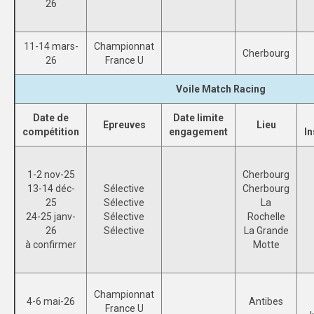
26
STRASBOURG
11-14 mars-
Championnat
COMMUNICATION
Cherbourg
26
France U
PHOTOTHÈQUE
Voile Match Racing
NANCY-METZ
Date de
Date limite
Epreuves
Lieu
compétition
engagement
In
REIMS
STRASBOURG
1-2 nov-25
Cherbourg
13-14 déc-
Sélective
Cherbourg
VIDÉOTHÈQUE
25
Sélective
La
24-25 janv-
Sélective
Rochelle
LOGOTHÈQUE
26
Sélective
La Grande
à confirmer
Motte
AFFICHES
PALMARÈS
Championnat
4-6 mai-26
Antibes
France U
PARTENAIRES