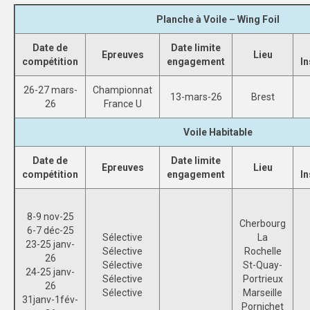
Planche à Voile – Wing Foil
SPORTS CO
Date de
Date limite
NANCY-METZ
Epreuves
Lieu
compétition
engagement
In
REIMS
26-27 mars-
Championnat
13-mars-26
Brest
26
France U
STRASBOURG
Voile
Habitable
SPORTS IND
Date de
Date limite
NANCY-METZ
Epreuves
Lieu
compétition
engagement
In
REIMS
8-9 nov-25
STRASBOURG
Cherbourg
6-7 déc-25
Sélective
La
23-25 janv-
FORMATION
Sélective
Rochelle
26
Sélective
St-Quay-
24-25 janv-
NANCY-METZ
Sélective
Portrieux
26
Sélective
Marseille
31janv-1fév-
REIMS
Pornichet