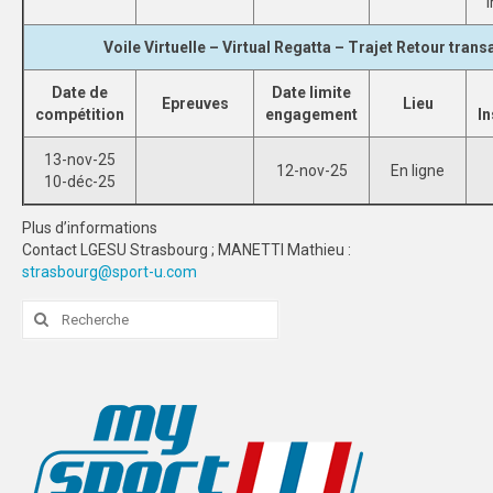
I
Voile Virtuelle – Virtual Regatta – Trajet Retour transa
Date de
Date limite
Epreuves
Lieu
compétition
engagement
In
13-nov-25
12-nov-25
En ligne
10-déc-25
Plus d’informations
Contact LGESU Strasbourg ; MANETTI Mathieu :
strasbourg@sport-u.com
Rechercher
: