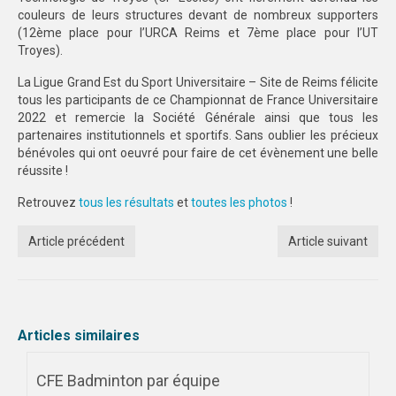
couleurs de leurs structures devant de nombreux supporters
STRASBOURG
(12ème place pour l’URCA Reims et 7ème place pour l’UT
Troyes).
COMMUNICATION
La Ligue Grand Est du Sport Universitaire – Site de Reims félicite
tous les participants de ce Championnat de France Universitaire
PHOTOTHÈQUE
2022 et remercie la Société Générale ainsi que tous les
partenaires institutionnels et sportifs. Sans oublier les précieux
NANCY-METZ
bénévoles qui ont oeuvré pour faire de cet évènement une belle
réussite !
REIMS
Retrouvez
tous les résultats
et
toutes les photos
!
STRASBOURG
Article précédent
Article suivant
VIDÉOTHÈQUE
LOGOTHÈQUE
AFFICHES
Articles similaires
PALMARÈS
CFE Badminton par équipe
PARTENAIRES