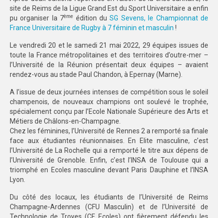
site de Reims de la Ligue Grand Est du Sport Universitaire a enfin
SPORTS CO
ème
pu organiser la 7
édition du
SG Sevens, le Championnat de
France Universitaire de Rugby à 7 féminin et masculin
!
NANCY-METZ
Le vendredi 20 et le samedi 21 mai 2022, 29 équipes issues de
toute la France métropolitaines et des territoires d’outre-mer –
REIMS
l’Université de la Réunion présentait deux équipes – avaient
rendez-vous au stade Paul Chandon, à Epernay (Marne).
STRASBOURG
A l’issue de deux journées intenses de compétition sous le soleil
SPORTS IND
champenois, de nouveaux champions ont soulevé le trophée,
spécialement conçu par l’Ecole Nationale Supérieure des Arts et
NANCY-METZ
Métiers de Châlons-en-Champagne.
Chez les féminines, l’Université de Rennes 2 a remporté sa finale
REIMS
face aux étudiantes réunionnaises. En Elite masculine, c’est
l’Université de La Rochelle qui a remporté le titre aux dépens de
STRASBOURG
l’Université de Grenoble. Enfin, c’est l’INSA de Toulouse qui a
triomphé en Ecoles masculine devant Paris Dauphine et l’INSA
FORMATION
Lyon.
NANCY-METZ
Du côté des locaux, les étudiants de l’Université de Reims
Champagne-Ardennes (CFU Masculin) et de l’Université de
REIMS
Technologie de Troyes (CF Ecoles) ont fièrement défendu les