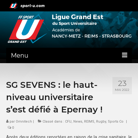
Menu
NEWS
23
SG SEVENS : le haut-
PRÉSENTATION
MAI 2022
niveau universitaire
ADMINISTRATIF
s’est défié à Epernay !
NANCY-METZ
par
Omnitech
|
Classé dans :
CFU
,
News
,
REIMS
,
Rugby
,
Sports Co
|
REIMS
0
STRASBOURG
Après deux éditions reportées en raison de la crise sanitaire, le