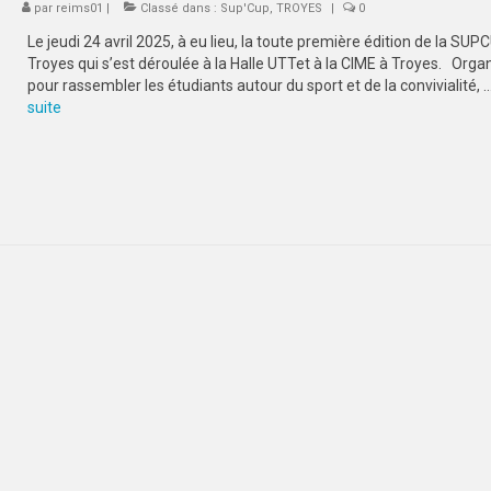
par
reims01
|
Classé dans :
Sup'Cup
,
TROYES
|
0
Le jeudi 24 avril 2025, à eu lieu, la toute première édition de la SUP
Troyes qui s’est déroulée à la Halle UTTet à la CIME à Troyes. Orga
pour rassembler les étudiants autour du sport et de la convivialité, 
suite­­