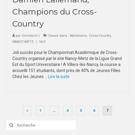
Champions du Cross-
Country
par
Omnitech
|
Classé dans :
Athlétisme
,
Cross-Country
,
NANCY-METZ
|
0
Joli succès pour le Championnat Académique de Cross-
Country organisé par le site Nancy-Metz de la Ligue Grand
Est du Sport Universitaire ! A Villers-lès-Nancy, la course a
accueilli 151 étudiants, dont près de 40% de Jeunes Filles.
Chez les Jeunes …
Lire la suite­­
Pagination
«
1
…
4
5
6
7
des
Rechercher
:
publications