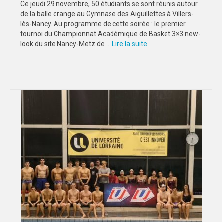
Ce jeudi 29 novembre, 50 étudiants se sont réunis autour
de la balle orange au Gymnase des Aiguillettes à Villers-
STRASBOURG
lès-Nancy. Au programme de cette soirée : le premier
tournoi du Championnat Académique de Basket 3×3 new-
COMMUNICATION
look du site Nancy-Metz de …
Lire la suite­­
PHOTOTHÈQUE
NANCY-METZ
REIMS
STRASBOURG
VIDÉOTHÈQUE
LOGOTHÈQUE
AFFICHES
PALMARÈS
PARTENAIRES