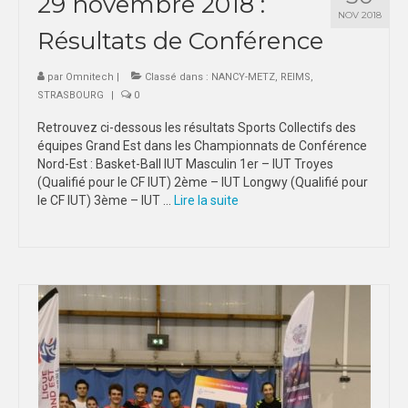
29 novembre 2018 :
NOV 2018
Résultats de Conférence
par
Omnitech
|
Classé dans :
NANCY-METZ
,
REIMS
,
STRASBOURG
|
0
Retrouvez ci-dessous les résultats Sports Collectifs des
équipes Grand Est dans les Championnats de Conférence
Nord-Est : Basket-Ball IUT Masculin 1er – IUT Troyes
(Qualifié pour le CF IUT) 2ème – IUT Longwy (Qualifié pour
le CF IUT) 3ème – IUT …
Lire la suite­­