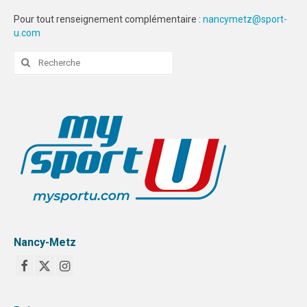
Pour tout renseignement complémentaire :
nancymetz@sport-
STRASBOURG
u.com
COMMUNICATION
Rechercher
:
PHOTOTHÈQUE
NANCY-METZ
REIMS
STRASBOURG
VIDÉOTHÈQUE
LOGOTHÈQUE
Nancy-Metz
AFFICHES
PALMARÈS
PARTENAIRES