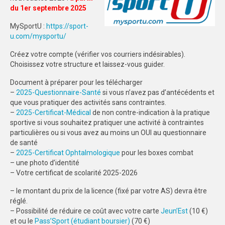
du 1er septembre 2025
SPORTS CO
MySportU :
https://sport-
NANCY-METZ
u.com/mysportu/
Créez votre compte (vérifier vos courriers indésirables).
REIMS
Choisissez votre structure et laissez-vous guider.
STRASBOURG
Document à préparer pour les télécharger
–
2025-Questionnaire-Santé
si vous n’avez pas d’antécédents et
SPORTS IND
que vous pratiquer des activités sans contraintes.
–
2025-Certificat-Médical
de non contre-indication à la pratique
NANCY-METZ
sportive si vous souhaitez pratiquer une activité à contraintes
particulières ou si vous avez au moins un OUI au questionnaire
REIMS
de santé
–
2025-Certificat Ophtalmologique
pour les boxes combat
STRASBOURG
– une photo d’identité
– Votre certificat de scolarité 2025-2026
FORMATION
– le montant du prix de la licence (fixé par votre AS) devra être
NANCY-METZ
réglé.
– Possibilité de réduire ce coût avec votre carte
Jeun’Est
(10 €)
et ou le
Pass’Sport (étudiant boursier)
(70 €)
REIMS