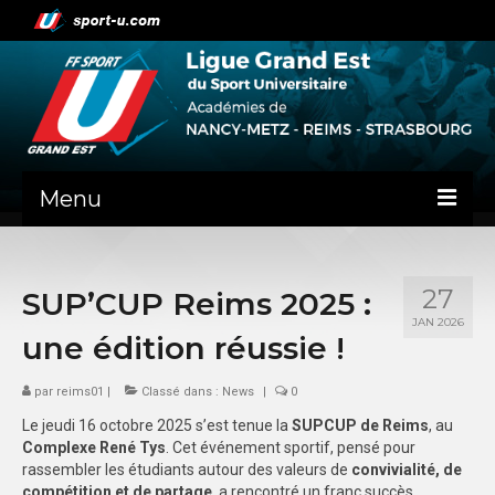
Menu
NEWS
27
SUP’CUP Reims 2025 :
PRÉSENTATION
JAN 2026
une édition réussie !
ADMINISTRATIF
par
reims01
NANCY-METZ
|
Classé dans :
News
|
0
Le jeudi 16 octobre 2025 s’est tenue la
SUPCUP de Reims
, au
REIMS
Complexe René Tys
. Cet événement sportif, pensé pour
rassembler les étudiants autour des valeurs de
convivialité, de
STRASBOURG
compétition et de partage
, a rencontré un franc succès.