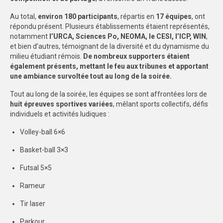
SPORTS CO
Au total,
environ 180 participants
, répartis en
17 équipes
, ont
répondu présent. Plusieurs établissements étaient représentés,
NANCY-METZ
notamment
l’URCA, Sciences Po, NEOMA, le CESI, l’ICP, WIN
,
et bien d’autres, témoignant de la diversité et du dynamisme du
milieu étudiant rémois.
REIMS
De nombreux supporters étaient
également présents, mettant le feu aux tribunes et apportant
une ambiance survoltée tout au long de la soirée.
STRASBOURG
Tout au long de la soirée, les équipes se sont affrontées lors de
SPORTS IND
huit épreuves sportives variées
, mêlant sports collectifs, défis
individuels et activités ludiques :
NANCY-METZ
Volley-ball 6×6
REIMS
Basket-ball 3×3
STRASBOURG
Futsal 5×5
FORMATION
Rameur
NANCY-METZ
Tir laser
REIMS
Parkour