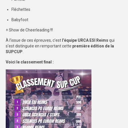
Fléchettes
STRASBOURG
Babyfoot
COMMUNICATION
+ Show de Cheerleading !!!
PHOTOTHÈQUE
À l’issue de ces épreuves, c’est
l’équipe URCA ESI Reims
qui
NANCY-METZ
s’est distinguée en remportant cette
première édition de la
SUPCUP
.
REIMS
Voici le classement final :
STRASBOURG
VIDÉOTHÈQUE
LOGOTHÈQUE
AFFICHES
PALMARÈS
PARTENAIRES