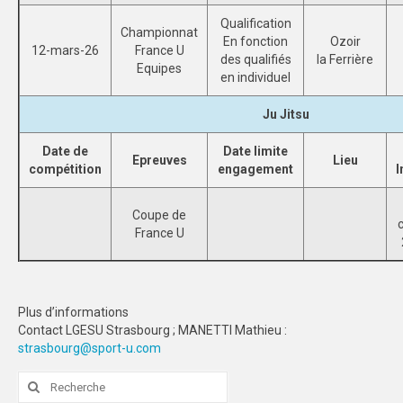
Qualification
STRASBOURG
Championnat
En fonction
Ozoir
12-mars-26
France U
des qualifiés
la Ferrière
COMMUNICATION
Equipes
en individuel
PHOTOTHÈQUE
Ju Jitsu
NANCY-METZ
Date de
Date limite
Epreuves
Lieu
compétition
engagement
I
REIMS
STRASBOURG
Coupe de
France U
VIDÉOTHÈQUE
LOGOTHÈQUE
Plus d’informations
AFFICHES
Contact LGESU Strasbourg ; MANETTI Mathieu :
strasbourg@sport-u.com
PALMARÈS
Rechercher
:
PARTENAIRES