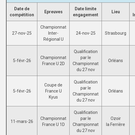
Date de
Date limite
SPORTS CO
Epreuves
Lieu
compétition
engagement
I
NANCY-METZ
Championnat
27-nov-25
Inter-
24-nov-25
Strasbourg
REIMS
Régional U
STRASBOURG
Qualification
Championnat
par le
SPORTS IND
5-févr-26
Orléans
France U 2D
Championnat
du 27 nov
NANCY-METZ
Qualification
REIMS
Coupe de
par le
5-févr-26
France U
Orléans
Championnat
STRASBOURG
Kyus
du 27 nov
FORMATION
Qualification
Championnat
par le
Ozoir
NANCY-METZ
11-mars-26
France U 1D
Championnat
la Ferrière
du 27 nov
REIMS