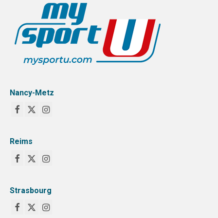
STRASBOURG
COMMUNICATION
PHOTOTHÈQUE
NANCY-METZ
Nancy-Metz
REIMS
STRASBOURG
VIDÉOTHÈQUE
Reims
LOGOTHÈQUE
AFFICHES
Strasbourg
PALMARÈS
PARTENAIRES