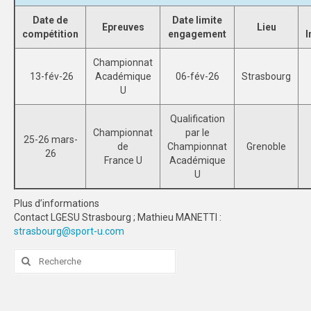
Date de
Date limite
SPORTS CO
Epreuves
Lieu
compétition
engagement
I
NANCY-METZ
Championnat
13-fév-26
Académique
06-fév-26
Strasbourg
REIMS
U
STRASBOURG
Qualification
Championnat
par le
SPORTS IND
25-26 mars-
de
Championnat
Grenoble
26
France U
Académique
NANCY-METZ
U
REIMS
Plus d’informations
Contact LGESU Strasbourg ; Mathieu MANETTI :
STRASBOURG
strasbourg@sport-u.com
FORMATION
Rechercher
:
NANCY-METZ
REIMS