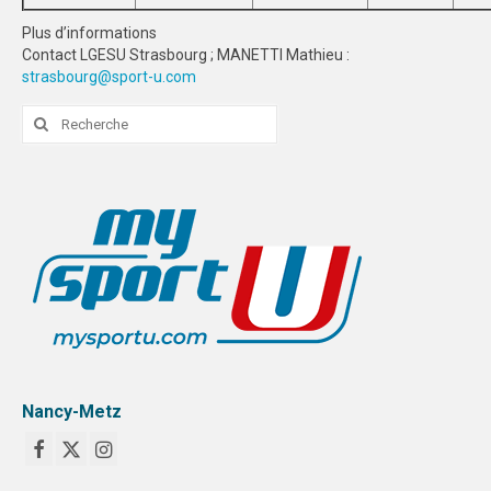
Plus d’informations
STRASBOURG
Contact LGESU Strasbourg ; MANETTI Mathieu :
strasbourg@sport-u.com
COMMUNICATION
Rechercher
PHOTOTHÈQUE
:
NANCY-METZ
REIMS
STRASBOURG
VIDÉOTHÈQUE
LOGOTHÈQUE
AFFICHES
Nancy-Metz
PALMARÈS
PARTENAIRES