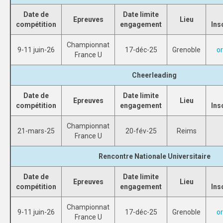
Date de
Date limite
SPORTS CO
Epreuves
Lieu
compétition
engagement
Ins
NANCY-METZ
Championnat
9-11 juin-26
17-déc-25
Grenoble
o
France U
REIMS
Cheerleading
STRASBOURG
Date de
Date limite
SPORTS IND
Epreuves
Lieu
compétition
engagement
Ins
NANCY-METZ
Championnat
21-mars-25
20-fév-25
Reims
France U
REIMS
Rencontre Nationale Universitaire
STRASBOURG
Date de
Date limite
FORMATION
Epreuves
Lieu
compétition
engagement
Ins
NANCY-METZ
Championnat
9-11 juin-26
17-déc-25
Grenoble
o
France U
REIMS