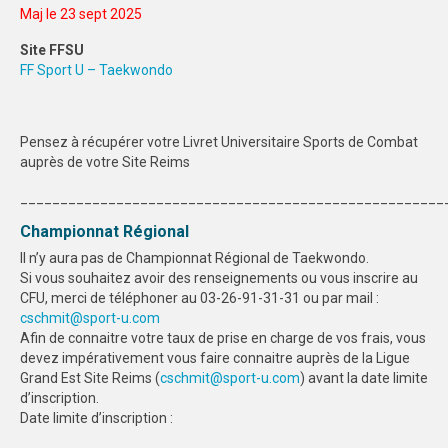
Maj le 23 sept 2025
SPORTS CO
Site FFSU
FF Sport U – Taekwondo
NANCY-METZ
REIMS
Pensez à récupérer votre Livret Universitaire Sports de Combat
STRASBOURG
auprès de votre Site Reims
SPORTS IND
_____________________________________________________
Championnat Régional
NANCY-METZ
ll n’y aura pas de Championnat Régional de Taekwondo.
REIMS
Si vous souhaitez avoir des renseignements ou vous inscrire au
CFU, merci de téléphoner au 03-26-91-31-31 ou par mail :
STRASBOURG
cschmit@sport-u.com
Afin de connaitre votre taux de prise en charge de vos frais, vous
devez impérativement vous faire connaitre auprès de la Ligue
FORMATION
Grand Est Site Reims (
cschmit@sport-u.com
) avant la date limite
d’inscription.
NANCY-METZ
Date limite d’inscription :
REIMS