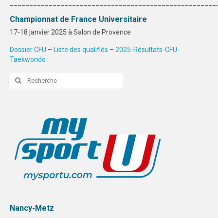
_____________________________________________________
STRASBOURG
Championnat de France Universitaire
17-18 janvier 2025 à Salon de Provence
COMMUNICATION
Dossier CFU
–
Liste des qualifiés
–
2025-Résultats-CFU-
PHOTOTHÈQUE
Taekwondo
NANCY-METZ
Rechercher
:
REIMS
STRASBOURG
VIDÉOTHÈQUE
LOGOTHÈQUE
AFFICHES
PALMARÈS
Nancy-Metz
PARTENAIRES