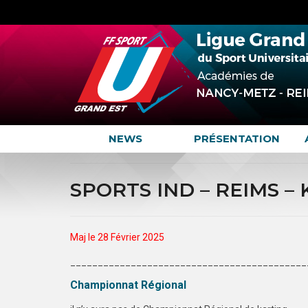
NEWS
PRÉSENTATION
SPORTS IND – REIMS –
Maj le 28 Février 2025
___________________________________________
Championnat Régional