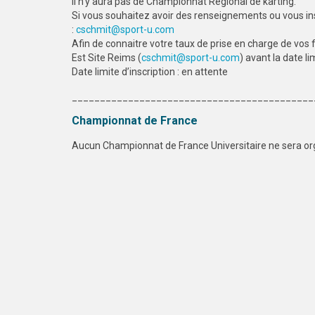
il n’y aura pas de Championnat Régional de karting.
Si vous souhaitez avoir des renseignements ou vous in
:
cschmit@sport-u.com
Afin de connaitre votre taux de prise en charge de vos
Est Site Reims (
cschmit@sport-u.com
) avant la date li
Date limite d’inscription : en attente
___________________________________________
Championnat de France
Aucun Championnat de France Universitaire ne sera org