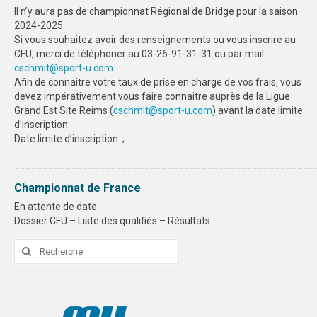
Il n’y aura pas de championnat Régional de Bridge pour la saison
SPORTS CO
2024-2025.
Si vous souhaitez avoir des renseignements ou vous inscrire au
NANCY-METZ
CFU, merci de téléphoner au 03-26-91-31-31 ou par mail :
cschmit@sport-u.com
REIMS
Afin de connaitre votre taux de prise en charge de vos frais, vous
devez impérativement vous faire connaitre auprès de la Ligue
STRASBOURG
Grand Est Site Reims (
cschmit@sport-u.com
) avant la date limite
d’inscription.
SPORTS IND
Date limite d’inscription ;
_____________________________________________________
NANCY-METZ
Championnat de France
REIMS
En attente de date
Dossier CFU – Liste des qualifiés – Résultats
STRASBOURG
Rechercher
FORMATION
:
NANCY-METZ
REIMS