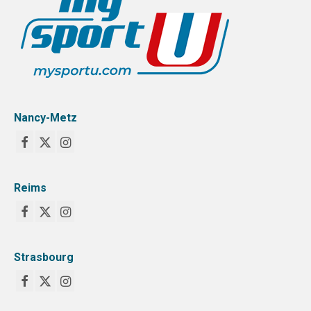
STRASBOURG
COMMUNICATION
PHOTOTHÈQUE
NANCY-METZ
Nancy-Metz
REIMS
STRASBOURG
Reims
VIDÉOTHÈQUE
LOGOTHÈQUE
AFFICHES
Strasbourg
PALMARÈS
PARTENAIRES