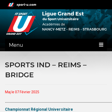
Menu
NEWS
SPORTS IND – REIMS –
PRÉSENTATION
BRIDGE
ADMINISTRATIF
NANCY-METZ
Maj le 07 Février 2025
REIMS
_____________________________________________________
Championnat R
égional Universitaire
STRASBOURG