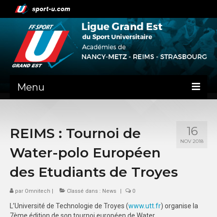
Menu
NEWS
16
REIMS : Tournoi de
PRÉSENTATION
NOV 2018
Water-polo Européen
ADMINISTRATIF
des Etudiants de Troyes
NANCY-METZ
par
Omnitech
|
Classé dans :
News
|
0
REIMS
L’Université de Technologie de Troyes (
www.utt.fr
) organise la
STRASBOURG
7ème édition de son tournoi européen de Water