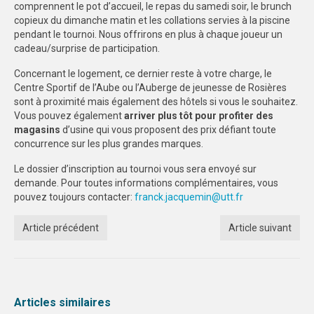
comprennent le pot d’accueil, le repas du
samedi
soir, le brunch
copieux du
dimanche
matin et les collations servies à la piscine
STRASBOURG
pendant le tournoi. Nous offrirons en plus à chaque joueur un
cadeau/surprise de participation.
COMMUNICATION
Concernant le logement, ce dernier reste à votre charge, le
PHOTOTHÈQUE
Centre Sportif de l’Aube ou l’Auberge de jeunesse de Rosières
sont à proximité mais également des hôtels si vous le souhaitez.
NANCY-METZ
Vous pouvez également
arriver plus tôt pour profiter des
magasins
d’usine qui vous proposent des prix défiant toute
REIMS
concurrence sur les plus grandes marques.
STRASBOURG
Le dossier d’inscription au tournoi vous sera envoyé sur
demande. Pour toutes informations complémentaires, vous
VIDÉOTHÈQUE
pouvez toujours contacter:
franck.jacquemin@utt.fr
LOGOTHÈQUE
Article précédent
Article suivant
AFFICHES
PALMARÈS
Articles similaires
PARTENAIRES